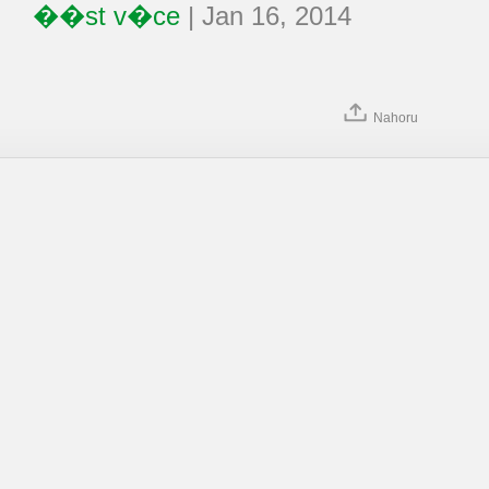
��st v�ce
|
Jan 16, 2014
Nahoru