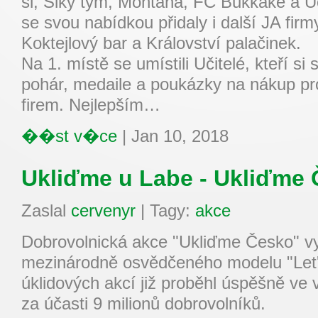
si, Šiky tým, Montana, FC Bukkake a Uči
se svou nabídkou přidaly i další JA fir
Koktejlový bar a Království palačinek.
Na 1. místě se umístili Učitelé, kteří si
pohár, medaile a poukázky na nákup pr
firem. Nejlepším…
��st v�ce
|
Jan 10, 2018
Ukliďme u Labe - Ukliďme
Zaslal
cervenyr
|
Tagy:
akce
Dobrovolnická akce "Ukliďme Česko" v
mezinárodně osvědčeného modelu "Let's
úklidových akcí již proběhl úspěšně ve 
za účasti 9 milionů dobrovolníků.