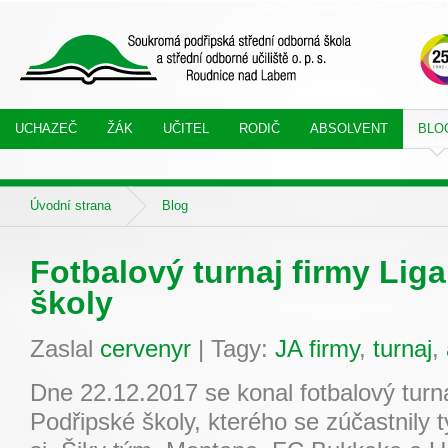
super clone watches
top 10 replica 
UCHAZEČ
ŽÁK
UČITEL
RODIČ
ABSOLVENT
BLO
Úvodní strana
Blog
Fotbalový turnaj firmy Lig
školy
Zaslal
cervenyr
|
Tagy:
JA firmy
,
turnaj
,
Dne 22.12.2017 se konal fotbalový turna
Podřipské školy, kterého se zúčastnil