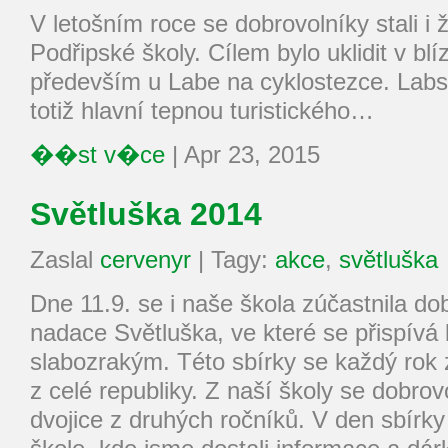
V letošním roce se dobrovolníky stali i ž
Podřipské školy. Cílem bylo uklidit v blí
především u Labe na cyklostezce. Labs
totiž hlavní tepnou turistického…
��st v�ce
|
Apr 23, 2015
Světluška 2014
Zaslal
cervenyr
|
Tagy:
akce
,
světluška
Dne 11.9. se i naše škola zúčastnila do
nadace Světluška, ve které se přispív
slabozrakým. Této sbírky se každý rok
z celé republiky. Z naší školy se dobrovol
dvojice z druhých ročníků. V den sbírky