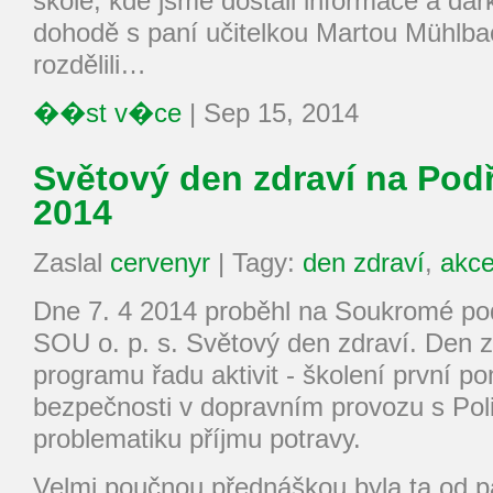
škole, kde jsme dostali informace a dá
dohodě s paní učitelkou Martou Mühlb
rozdělili…
��st v�ce
|
Sep 15, 2014
Světový den zdraví na Pod
2014
Zaslal
cervenyr
|
Tagy:
den zdraví
,
akc
Dne 7. 4 2014 proběhl na Soukromé po
SOU o. p. s. Světový den zdraví. Den z
programu řadu aktivit - školení první p
bezpečnosti v dopravním provozu s Pol
problematiku příjmu potravy.
Velmi poučnou přednáškou byla ta od 