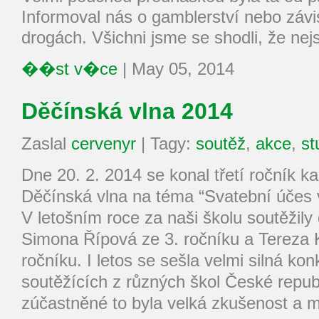
Informoval nás o gamblerství nebo závis
drogách. Všichni jsme se shodli, že nej
��st v�ce
|
May 05, 2014
Děčínská vlna 2014
Zaslal
cervenyr
|
Tagy:
soutěž
,
akce
,
st
Dne 20. 2. 2014 se konal třetí ročník k
Děčínská vlna na téma “Svatební účes 
V letošním roce za naši školu soutěžily
Simona Řípová ze 3. ročníku a Tereza 
ročníku. I letos se sešla velmi silná ko
soutěžících z různých škol České repub
zúčastněné to byla velká zkušenost a