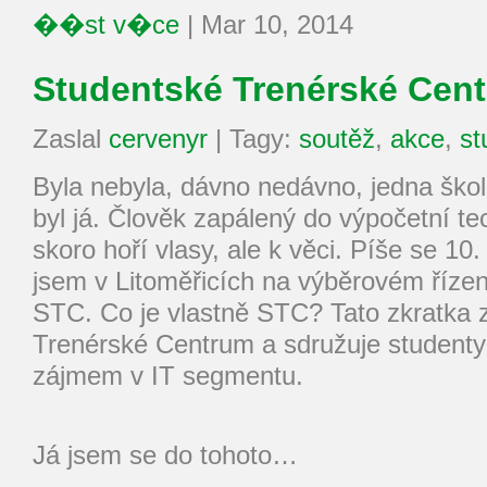
��st v�ce
|
Mar 10, 2014
Studentské Trenérské Cent
Zaslal
cervenyr
|
Tagy:
soutěž
,
akce
,
st
Byla nebyla, dávno nedávno, jedna škol
byl já. Člověk zapálený do výpočetní te
skoro hoří vlasy, ale k věci. Píše se 10
jsem v Litoměřicích na výběrovém říze
STC. Co je vlastně STC? Tato zkratka
Trenérské Centrum a sdružuje studenty 
zájmem v IT segmentu.
Já jsem se do tohoto…