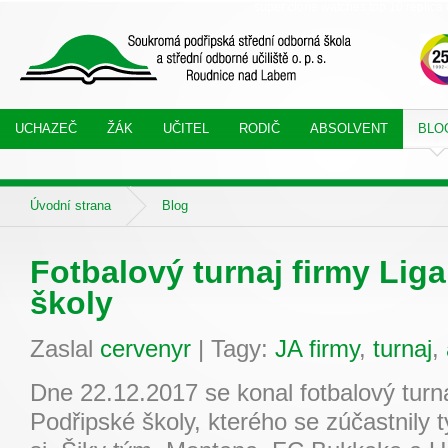
super clone watches
top 10 replica 
UCHAZEČ
ŽÁK
UČITEL
RODIČ
ABSOLVENT
BLO
Úvodní strana
Blog
Fotbalový turnaj firmy Lig
školy
Zaslal
cervenyr
|
Tagy:
JA firmy
,
turnaj
,
Dne 22.12.2017 se konal fotbalový turna
Podřipské školy, kterého se zúčastnil