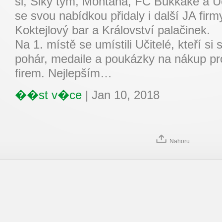
si, Šiky tým, Montana, FC Bukkake a Uči
se svou nabídkou přidaly i další JA fir
Koktejlový bar a Království palačinek.
Na 1. místě se umístili Učitelé, kteří si
pohár, medaile a poukázky na nákup pr
firem. Nejlepším…
��st v�ce
|
Jan 10, 2018
Nahoru