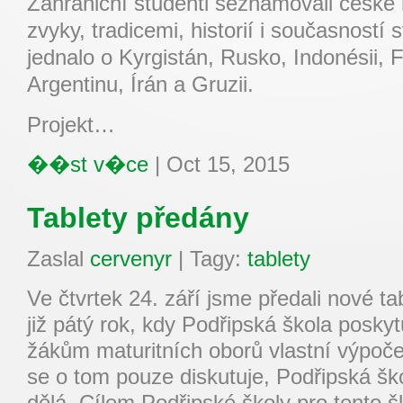
Zahraniční studenti seznamovali české 
zvyky, tradicemi, historií i současností
jednalo o Kyrgistán, Rusko, Indonésii, F
Argentinu, Írán a Gruzii.
Projekt…
��st v�ce
|
Oct 15, 2015
Tablety předány
Zaslal
cervenyr
|
Tagy:
tablety
Ve čtvrtek 24. září jsme předali nové ta
již pátý rok, kdy Podřipská škola posk
žákům maturitních oborů vlastní výpoče
se o tom pouze diskutuje, Podřipská ško
dělá. Cílem Podřipské školy pro tento šk