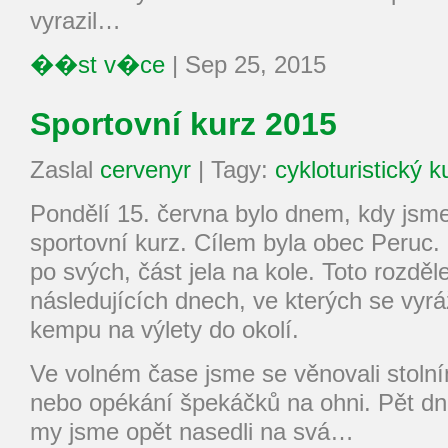
vyrazil…
��st v�ce
|
Sep 25, 2015
Sportovní kurz 2015
Zaslal
cervenyr
|
Tagy:
cykloturistický k
Pondělí 15. června bylo dnem, kdy jsme
sportovní kurz. Cílem byla obec Peruc.
po svých, část jela na kole. Toto rozdělen
následujících dnech, ve kterých se vyr
kempu na výlety do okolí.
Ve volném čase jsme se věnovali stolní
nebo opékání špekáčků na ohni. Pět dní
my jsme opět nasedli na svá…