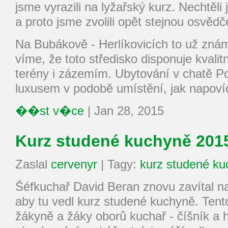
jsme vyrazili na lyžařský kurz. Nechtěl
a proto jsme zvolili opět stejnou osvědč
Na Bubákově - Herlíkovicích to už znám
víme, že toto středisko disponuje kvalit
terény i zázemím. Ubytování v chatě P
luxusem v podobě umístění, jak napov
��st v�ce
|
Jan 28, 2015
Kurz studené kuchyně 201
Zaslal
cervenyr
|
Tagy:
kurz studené k
Šéfkuchař David Beran znovu zavítal n
aby tu vedl kurz studené kuchyně. Tento
žákyně a žáky oborů kuchař - číšník a h