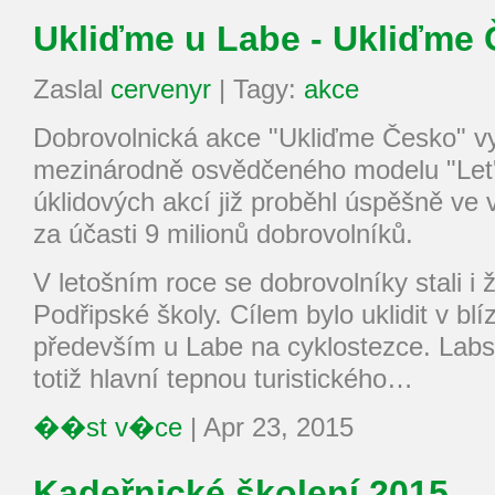
Ukliďme u Labe - Ukliďme
Zaslal
cervenyr
|
Tagy:
akce
Dobrovolnická akce "Ukliďme Česko" v
mezinárodně osvědčeného modelu "Let's
úklidových akcí již proběhl úspěšně ve 
za účasti 9 milionů dobrovolníků.
V letošním roce se dobrovolníky stali i ž
Podřipské školy. Cílem bylo uklidit v blí
především u Labe na cyklostezce. Labs
totiž hlavní tepnou turistického…
��st v�ce
|
Apr 23, 2015
Kadeřnické školení 2015