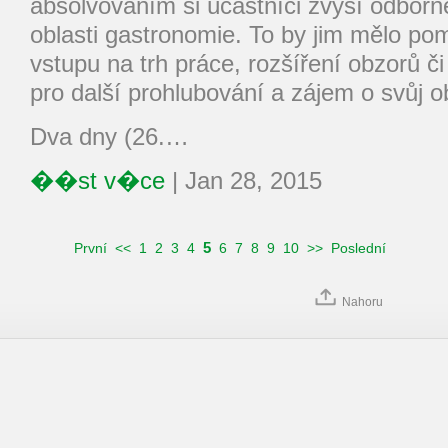
absolvováním si účastníci zvýší odbor
oblasti gastronomie. To by jim mělo p
vstupu na trh práce, rozšíření obzorů č
pro další prohlubování a zájem o svůj o
Dva dny (26.…
��st v�ce
|
Jan 28, 2015
5
První
<<
1
2
3
4
6
7
8
9
10
>>
Poslední
Nahoru