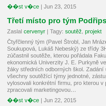
��st v�ce
|
Jun 23, 2015
Třetí místo pro tým Podřip
Zaslal
cervenyr
|
Tagy:
soutěž
,
projekt
Čtyřčlenný tým (Pavel Štrobl, Jan Mráz
Soukupová, Lukáš Nebeský) ze třídy 3
zúčastnil soutěže, kterou pořádala Faku
ekonomická Univerzity J. E. Purkyně 
žáky středních odborných škol. Zadání 
všechny soutěžící týmy jednotné, zástu
vylosovali konkrétní firmu, pro kterou 
zpracovali marketingovou…
��st v�ce
|
Jun 22, 2015