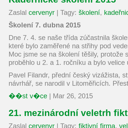
Zaslal
cervenyr
|
Tagy:
školení
,
kadeřni
Školení 7. dubna 2015
Dne 7. 4. se naše třída zúčastnila škol
které bylo zaměřené na střihy pod vede
Moc jsme se na školení těšily, protože s
proběhlo u 2. a 1. ročníku a bylo velic
Pavel Filandr, přední český vizážista, s
návrhář, se narodil v Litoměřicích. Př
��st v�ce
|
Mar 26, 2015
21. mezinárodní veletrh fik
Zaslal
cervenyr
|
Tagy:
fiktivní firma
,
vel