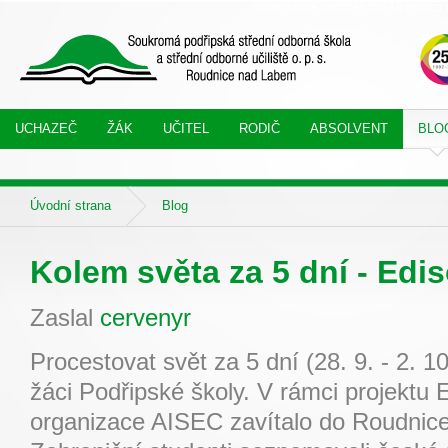
super clone watches
top 10 replica 
UCHAZEČ
ŽÁK
UČITEL
RODIČ
ABSOLVENT
BLO
Úvodní strana
Blog
Kolem světa za 5 dní - Edi
Zaslal
cervenyr
Procestovat svět za 5 dní (28. 9. - 2. 1
žáci Podřipské školy. V rámci projektu 
organizace AISEC zavítalo do Roudnice 