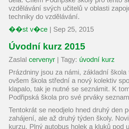
vzdělávání svých učitelů v oblasti zapo
techniky do vzdělávání.
��st v�ce
|
Sep 25, 2015
Úvodní kurz 2015
Zaslal
cervenyr
|
Tagy:
úvodní kurz
Prázdniny jsou za námi, základní škola 
ovšem škola střední a nový kolektiv sp
klapalo, tak je nutné se seznámit. K to
Podřipská škola pro své prváky seznam
Tentokrát se neodjelo hned druhý den 
zahájení, ale až druhý týden školy. Nov
kurzu. Plný autobus holek a kluků pod