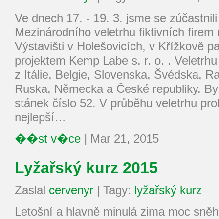
Ve dnech 17. - 19. 3. jsme se zúčastnili
Mezinárodního veletrhu fiktivních fire
Výstavišti v Holešovicích, v Křížkově p
projektem Kemp Labe s. r. o. . Veletrhu 
z Itálie, Belgie, Slovenska, Švédska,
Ruska, Německa a České republiky. Byl
stánek číslo 52. V průběhu veletrhu pro
nejlepší…
��st v�ce
|
Mar 21, 2015
Lyžařský kurz 2015
Zaslal
cervenyr
|
Tagy:
lyžařský kurz
Letošní a hlavně minulá zima moc sněhu