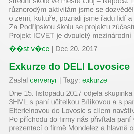
střední škole ve městě Cluj – Napoca.
různorodým aktivitám jsme se dozvěděl
o zemi, kultuře, poznali jsme řadu lidí a
Za Podřipskou školu se projektu zúčastni
Projekt ICVET je dvouletý mezinárodní
��st v�ce
|
Dec 20, 2017
Exkurze do DELI Lovosice
Zaslal
cervenyr
|
Tagy:
exkurze
Dne 15. listopadu 2017 odjela skupinka 
3HML s paní učitelkou Bílíkovou a s pan
Elterleinovou do Lovosic s cílem navští
Po příchodu do firmy nás přivítala paní 
prezentací o firmě Mondelez a hlavně o