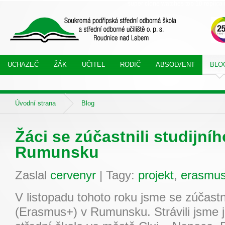
super clone watches
top 10 replica 
UCHAZEČ
ŽÁK
UČITEL
RODIČ
ABSOLVENT
BLO
Úvodní strana
Blog
Žáci se zúčastnili studijní
Rumunsku
Zaslal
cervenyr
|
Tagy:
projekt
,
erasmu
V listopadu tohoto roku jsme se zúčastn
(Erasmus+) v Rumunsku. Strávili jsme 