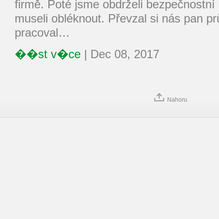
firmě. Poté jsme obdrželi bezpečnostní 
museli obléknout. Převzal si nás pan pr
pracoval…
��st v�ce
|
Dec 08, 2017
Nahoru